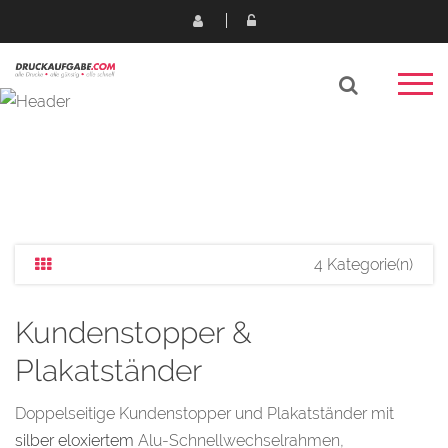
4 Kategorie(n)
Kundenstopper &
Plakatständer
Doppelseitige Kundenstopper und Plakatständer mit
silber eloxiertem
Alu-Schnellwechselrahmen,